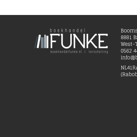
Booms
8881 B
West-T
0562 4
info@b
NL41R
(Rabo