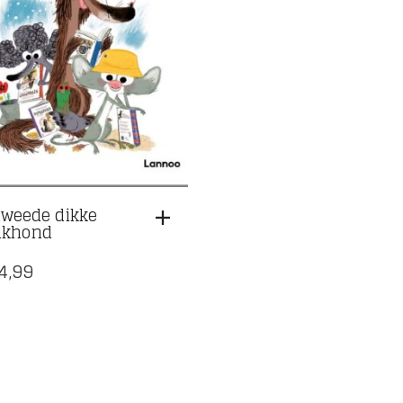
tweede dikke
nkhond
4,99