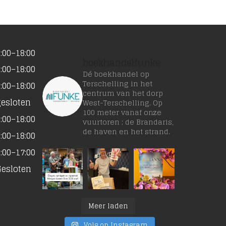
:00–18:00
boekhandelfunke
:00–18:00
Dé boekhandel op
Terschelling in het
:00–18:00
centrum van het dorp
gesloten
West-Terschelling. Op
100 meter vanaf onze
:00–18:00
vuurtoren ; de Brandaris,
de haven en het strand.
:00–18:00
:00–17:00
Gesloten
Meer laden
Volg op Instagram