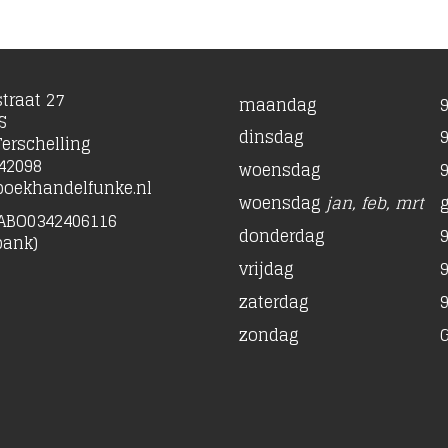
traat 27
maandag
9
S
dinsdag
9
erschelling
42098
woensdag
9
oekhandelfunke.nl
woensdag
jan, feb, mrt
ABO0342406116
donderdag
9
bank)
vrijdag
9
zaterdag
9
zondag