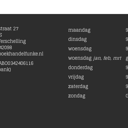
traat 27
maandag
9
S
dinsdag
9
erschelling
42098
woensdag
9
oekhandelfunke.nl
woensdag
jan, feb, mrt
ABO0342406116
donderdag
9
bank)
vrijdag
9
zaterdag
9
zondag