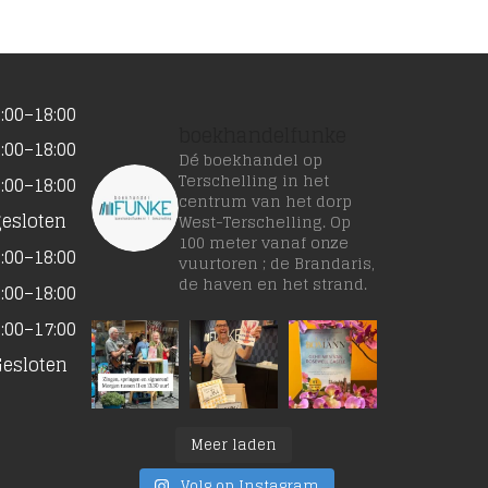
:00–18:00
boekhandelfunke
:00–18:00
Dé boekhandel op
Terschelling in het
:00–18:00
centrum van het dorp
gesloten
West-Terschelling. Op
100 meter vanaf onze
:00–18:00
vuurtoren ; de Brandaris,
de haven en het strand.
:00–18:00
:00–17:00
Gesloten
Meer laden
Volg op Instagram