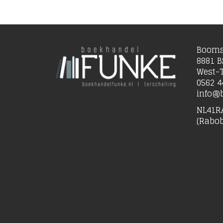
Booms
8881 B
West-T
0562 4
info@b
NL41R
(Rabo