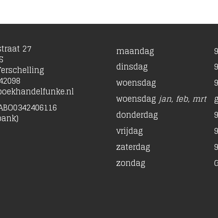
traat 27
maandag
9
S
dinsdag
9
erschelling
42098
woensdag
9
oekhandelfunke.nl
woensdag
jan, feb, mrt
ABO0342406116
donderdag
9
bank)
vrijdag
9
zaterdag
9
zondag