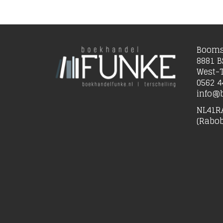
Booms
8881 B
West-T
0562 4
info@b
NL41R
(Rabo