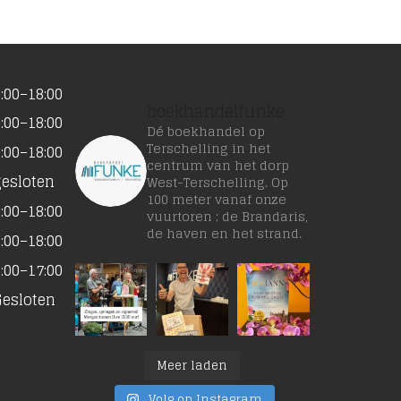
:00–18:00
boekhandelfunke
:00–18:00
Dé boekhandel op
Terschelling in het
:00–18:00
centrum van het dorp
gesloten
West-Terschelling. Op
100 meter vanaf onze
:00–18:00
vuurtoren ; de Brandaris,
de haven en het strand.
:00–18:00
:00–17:00
Gesloten
Meer laden
Volg op Instagram