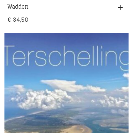
Wadden
€
34,50