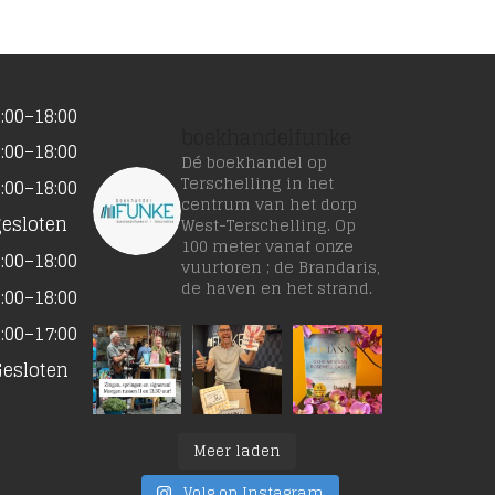
:00–18:00
boekhandelfunke
:00–18:00
Dé boekhandel op
Terschelling in het
:00–18:00
centrum van het dorp
gesloten
West-Terschelling. Op
100 meter vanaf onze
:00–18:00
vuurtoren ; de Brandaris,
de haven en het strand.
:00–18:00
:00–17:00
Gesloten
Meer laden
Volg op Instagram