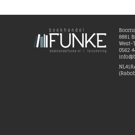
Booms
8881 B
West-T
0562 4
info@b
NL41R
(Rabo