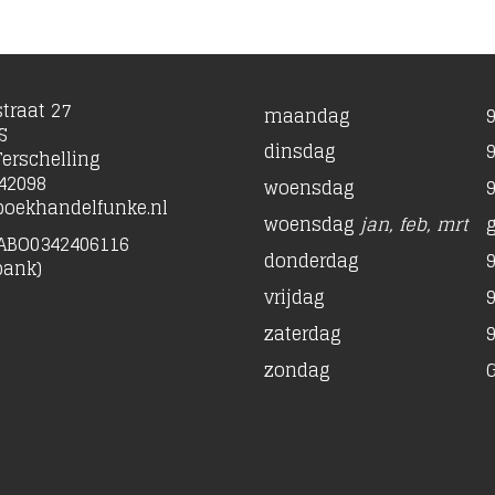
traat 27
maandag
9
S
dinsdag
9
erschelling
42098
woensdag
9
oekhandelfunke.nl
woensdag
jan, feb, mrt
ABO0342406116
donderdag
9
bank)
vrijdag
9
zaterdag
9
zondag