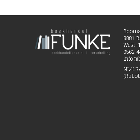
Booms
8881 B
West-T
0562 4
info@b
NL41R
(Rabo