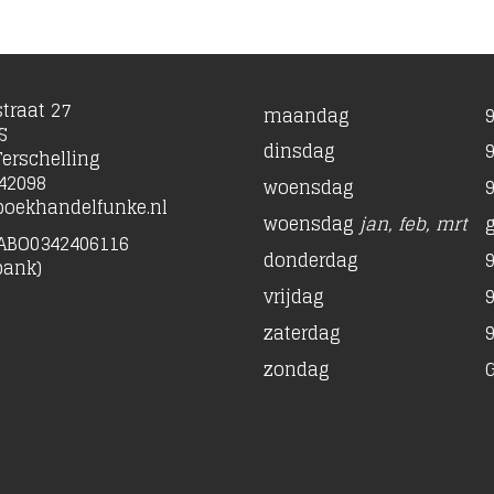
traat 27
maandag
9
S
dinsdag
9
erschelling
42098
woensdag
9
oekhandelfunke.nl
woensdag
jan, feb, mrt
ABO0342406116
donderdag
9
bank)
vrijdag
9
zaterdag
9
zondag