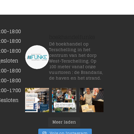
:00–18:00
boekhandelfunke
:00–18:00
Dé boekhandel op
Terschelling in het
:00–18:00
centrum van het dorp
gesloten
West-Terschelling. Op
100 meter vanaf onze
:00–18:00
vuurtoren ; de Brandaris,
de haven en het strand.
:00–18:00
:00–17:00
Gesloten
Meer laden
Volg op Instagram