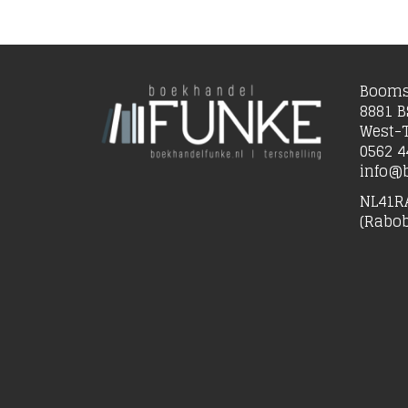
Booms
8881 B
West-T
0562 4
info@b
NL41R
(Rabo