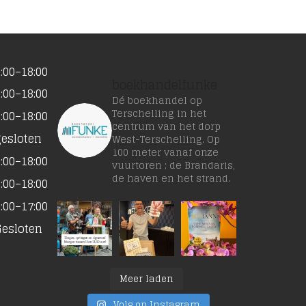
:00–18:00
boekhandelfunke
:00–18:00
Dé boekhandel op
Terschelling in het
:00–18:00
centrum van het dorp
gesloten
West-Terschelling. Op
100 meter vanaf onze
:00–18:00
vuurtoren ; de Brandaris,
de haven en het strand.
:00–18:00
:00–17:00
Gesloten
Meer laden
Volg op Instagram