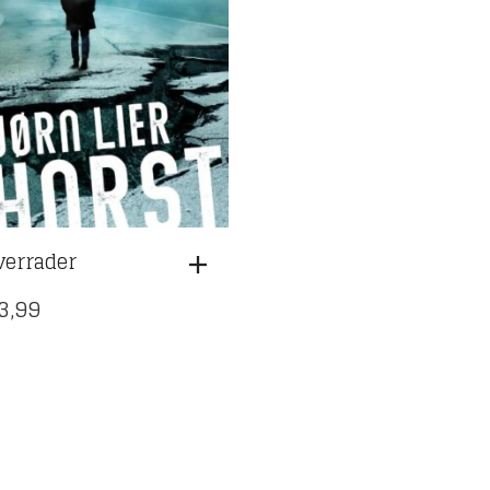
verrader
3,99