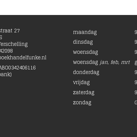
traat 27
maandag
9
S
dinsdag
9
erschelling
42098
woensdag
9
oekhandelfunke.nl
woensdag
jan, feb, mrt
ABO0342406116
donderdag
9
bank)
vrijdag
9
zaterdag
9
zondag