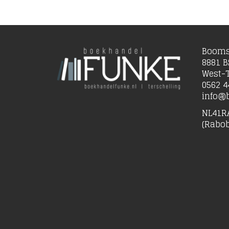
Booms
8881 B
West-T
0562 4
info@b
NL41R
(Rabo