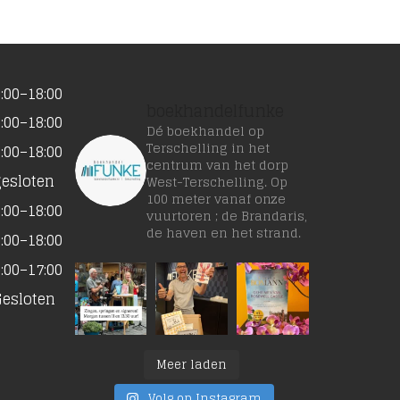
:00–18:00
boekhandelfunke
:00–18:00
Dé boekhandel op
Terschelling in het
:00–18:00
centrum van het dorp
gesloten
West-Terschelling. Op
100 meter vanaf onze
:00–18:00
vuurtoren ; de Brandaris,
de haven en het strand.
:00–18:00
:00–17:00
Gesloten
Meer laden
Volg op Instagram