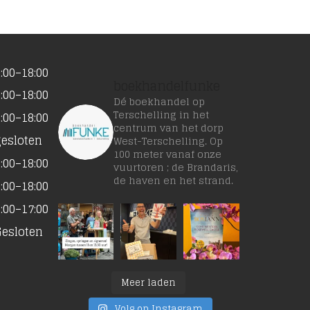
:00–18:00
boekhandelfunke
:00–18:00
Dé boekhandel op
Terschelling in het
:00–18:00
centrum van het dorp
gesloten
West-Terschelling. Op
100 meter vanaf onze
:00–18:00
vuurtoren ; de Brandaris,
de haven en het strand.
:00–18:00
:00–17:00
Gesloten
Meer laden
Volg op Instagram