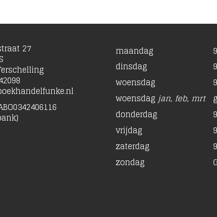
traat 27
maandag
9
S
dinsdag
9
erschelling
42098
woensdag
9
oekhandelfunke.nl
woensdag
jan, feb, mrt
ABO0342406116
donderdag
9
bank)
vrijdag
9
zaterdag
9
zondag