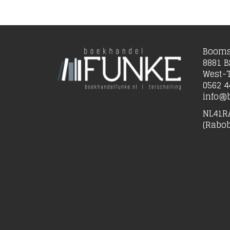
Booms
8881 B
West-T
0562 4
info@b
NL41R
(Rabo