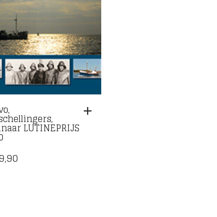
vo,
schellingers,
naar LUTINEPRIJS
0
9,90