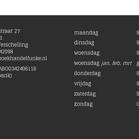
traat 27
maandag
9
S
dinsdag
9
erschelling
42098
woensdag
9
oekhandelfunke.nl
woensdag
jan, feb, mrt
ABO0342406116
donderdag
9
bank)
vrijdag
9
zaterdag
9
zondag