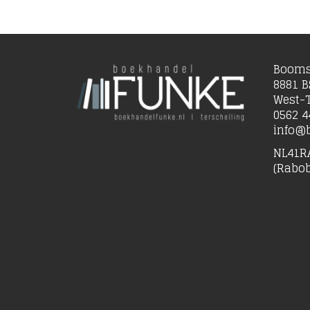
Booms
8881 B
West-T
0562 4
info@b
NL41R
(Rabo