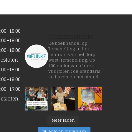
:00–18:00
boekhandelfunke
:00–18:00
Dé boekhandel op
Terschelling in het
:00–18:00
centrum van het dorp
gesloten
West-Terschelling. Op
100 meter vanaf onze
:00–18:00
vuurtoren ; de Brandaris,
de haven en het strand.
:00–18:00
:00–17:00
Gesloten
Meer laden
Volg op Instagram