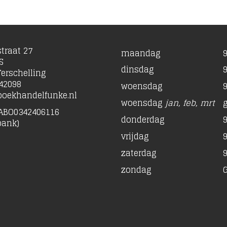
traat 27
maandag
9
S
dinsdag
9
erschelling
42098
woensdag
9
oekhandelfunke.nl
woensdag
jan, feb, mrt
ABO0342406116
donderdag
9
bank)
vrijdag
9
zaterdag
9
zondag