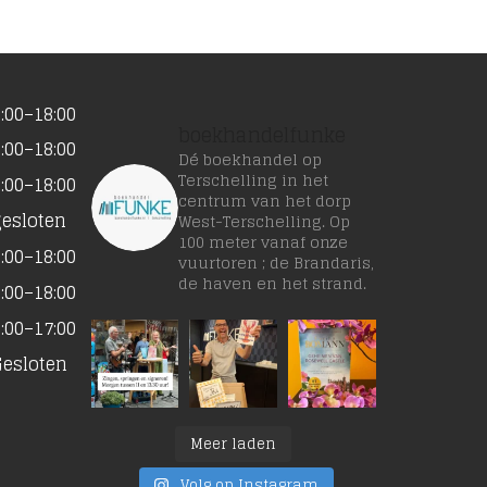
:00–18:00
boekhandelfunke
:00–18:00
Dé boekhandel op
Terschelling in het
:00–18:00
centrum van het dorp
gesloten
West-Terschelling. Op
100 meter vanaf onze
:00–18:00
vuurtoren ; de Brandaris,
de haven en het strand.
:00–18:00
:00–17:00
Gesloten
Meer laden
Volg op Instagram