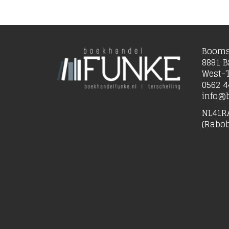
Booms
8881 B
West-T
0562 4
info@b
NL41R
(Rabo