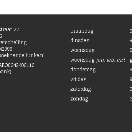
traat 27
maandag
9
S
dinsdag
9
erschelling
42098
woensdag
9
oekhandelfunke.nl
woensdag
jan, feb, mrt
ABO0342406116
donderdag
9
bank)
vrijdag
9
zaterdag
9
zondag