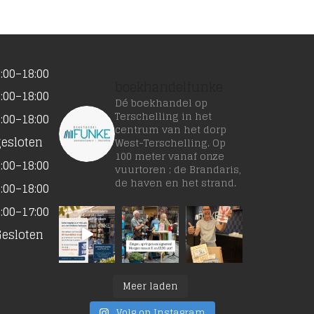
:00–18:00
boekhandelfunke
:00–18:00
Dé boekhandel op
Terschelling in het
:00–18:00
centrum van het dorp
gesloten
West-Terschelling. Op
100 meter vanaf onze
:00–18:00
vuurtoren ; de Brandaris,
de haven en het strand.
:00–18:00
:00–17:00
Gesloten
Meer laden
Volg op Instagram