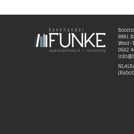
Booms
8881 B
West-T
0562 4
info@b
NL41R
(Rabo