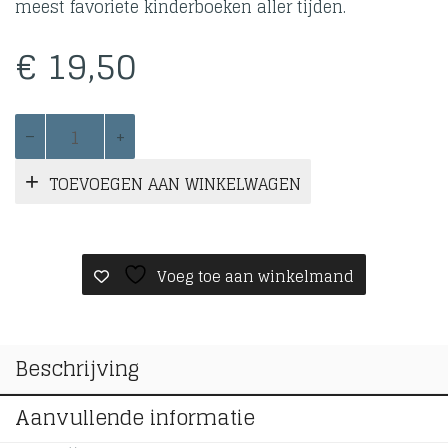
meest favoriete kinderboeken aller tijden.
€
19,50
19/91
(
Terschelling
TOEVOEGEN AAN WINKELWAGEN
)
aantal
Voeg toe aan winkelmand
Beschrijving
Aanvullende informatie