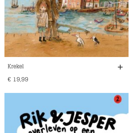
Krekel
€
19,99