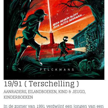
19/91 ( Terschelling )
AANRADERS
EILANDBOEKEN
KIND & JEUGD
,
,
,
KINDERBOEKEN
In de zomer van 1991 verdwijnt een jongen van een