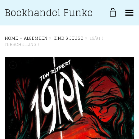
Boekhandel Funke
Toggle Menu
HOME
»
ALGEMEEN
»
KIND & JEUGD
»
19/91 (
TERSCHELLING )
+