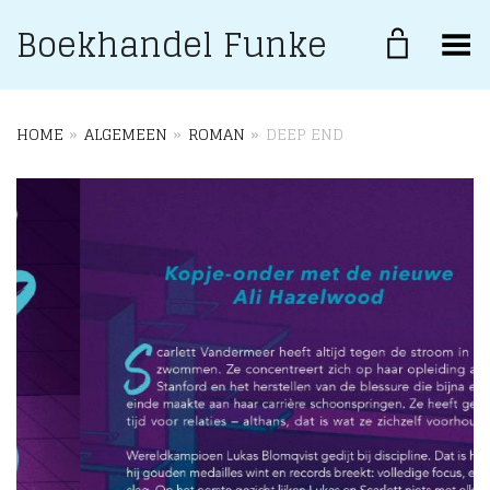
Boekhandel Funke
Toggle Menu
HOME
»
ALGEMEEN
»
ROMAN
»
DEEP END
+