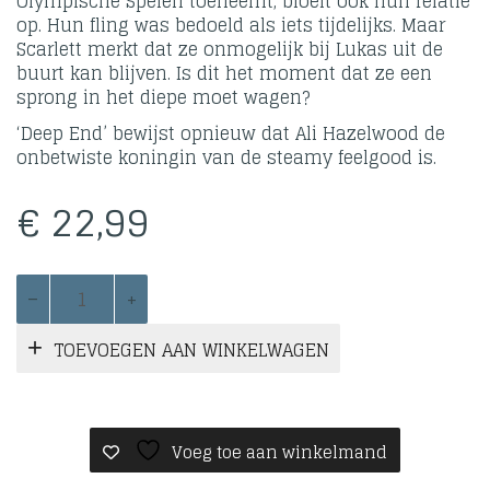
Olympische Spelen toeneemt, bloeit ook hun relatie
op. Hun fling was bedoeld als iets tijdelijks. Maar
Scarlett merkt dat ze onmogelijk bij Lukas uit de
buurt kan blijven. Is dit het moment dat ze een
sprong in het diepe moet wagen?
‘Deep End’ bewijst opnieuw dat Ali Hazelwood de
onbetwiste koningin van de steamy feelgood is.
€
22,99
Deep
End
aantal
TOEVOEGEN AAN WINKELWAGEN
Voeg toe aan winkelmand