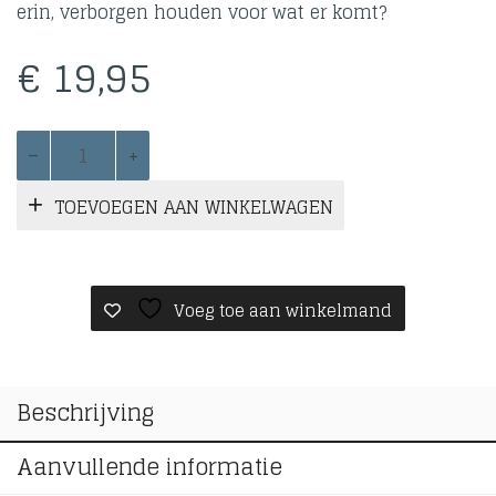
erin, verborgen houden voor wat er komt?
€
19,95
Het
huis
van
TOEVOEGEN AAN WINKELWAGEN
Vasha
aantal
Voeg toe aan winkelmand
Beschrijving
Aanvullende informatie