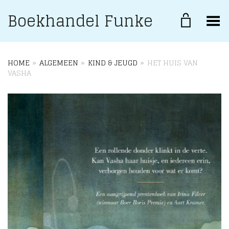
Boekhandel Funke
Toggle Menu
HOME
»
ALGEMEEN
»
KIND & JEUGD
»
HET HUIS VAN
VASHA
+