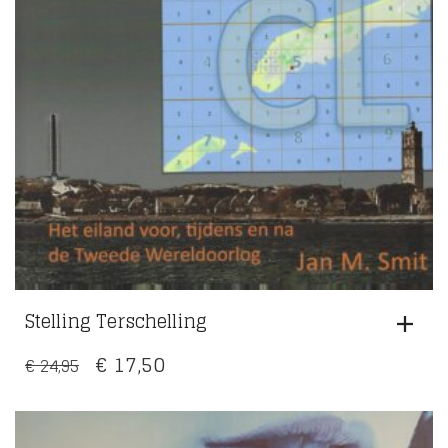
Stelling Terschelling
OORSPRONKELIJKE
HUIDIGE
€
17,50
€
24,95
PRIJS
PRIJS
WAS:
IS: