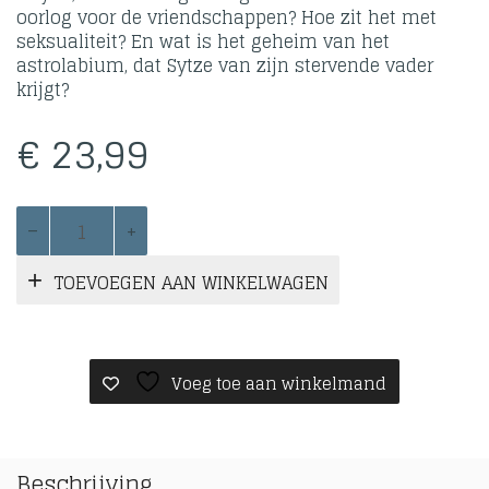
oorlog voor de vriendschappen? Hoe zit het met
seksualiteit? En wat is het geheim van het
astrolabium, dat Sytze van zijn stervende vader
krijgt?
€
23,99
Het
Vuur
van
TOEVOEGEN AAN WINKELWAGEN
de
Vreemdeling
aantal
Voeg toe aan winkelmand
Beschrijving