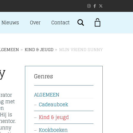
Search
Nieuws
Over
Contact
LGEMEEN
»
KIND & JEUGD
»
MIJN VRIEND SUNNY
y
Genres
ALGEMEEN
rator
ng met
Cadeauboek
en
Hij is
Kind & jeugd
mentor.
Sunny
Kookboeken