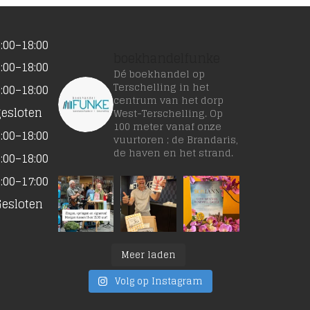
:00–18:00
boekhandelfunke
:00–18:00
Dé boekhandel op
Terschelling in het
:00–18:00
centrum van het dorp
gesloten
West-Terschelling. Op
100 meter vanaf onze
:00–18:00
vuurtoren ; de Brandaris,
de haven en het strand.
:00–18:00
:00–17:00
Gesloten
Meer laden
Volg op Instagram