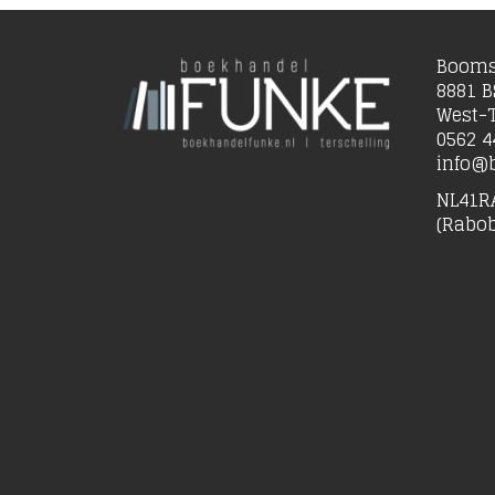
Booms
8881 B
West-T
0562 4
info@b
NL41R
(Rabo