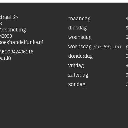
traat 27
maandag
9
S
dinsdag
9
erschelling
42098
woensdag
9
oekhandelfunke.nl
woensdag
jan, feb, mrt
ABO0342406116
donderdag
9
bank)
vrijdag
9
zaterdag
9
zondag