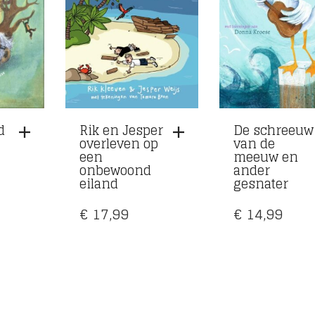
d
Rik en Jesper
De schreeuw
overleven op
van de
een
meeuw en
onbewoond
ander
eiland
gesnater
€
17,99
€
14,99