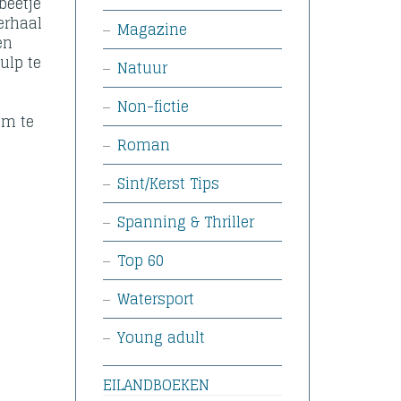
beetje
erhaal
Magazine
en
ulp te
Natuur
Non-fictie
em te
Roman
Sint/Kerst Tips
Spanning & Thriller
Top 60
Watersport
Young adult
EILANDBOEKEN