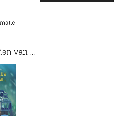
rmatie
den van …