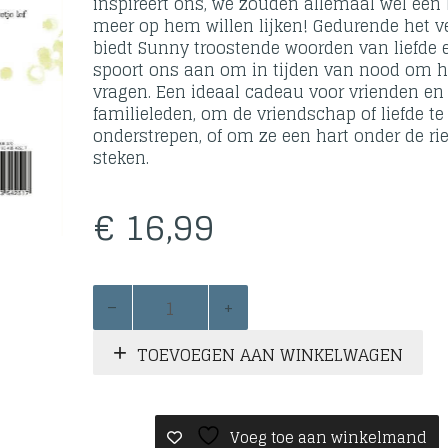
inspireert ons, we zouden allemaal wel een 
meer op hem willen lijken! Gedurende het v
biedt Sunny troostende woorden van liefde 
spoort ons aan om in tijden van nood om h
vragen. Een ideaal cadeau voor vrienden en
familieleden, om de vriendschap of liefde te
onderstrepen, of om ze een hart onder de ri
steken.
€
16,99
Mijn
vriend
Sunny
TOEVOEGEN AAN WINKELWAGEN
aantal
Voeg toe aan winkelmand