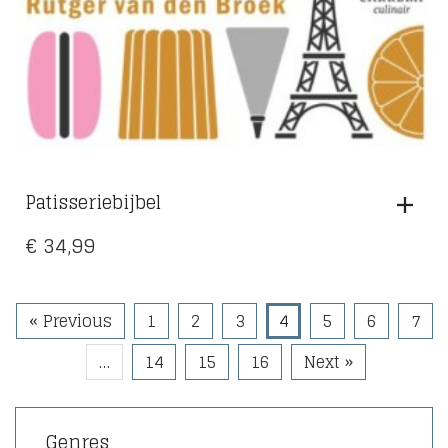
Patisseriebijbel
€
34,99
« Previous
1
2
3
4
5
6
7
…
14
15
16
Next »
Genres