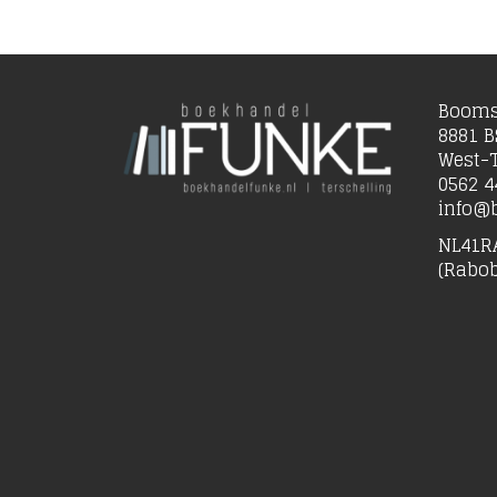
Booms
8881 B
West-T
0562 4
info@b
NL41R
(Rabo