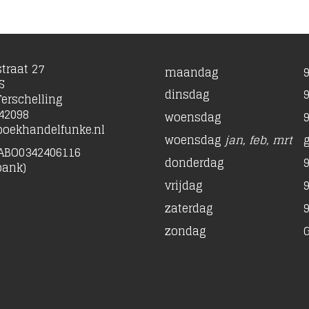
traat 27
maandag
9
S
dinsdag
9
erschelling
42098
woensdag
9
oekhandelfunke.nl
woensdag
jan, feb, mrt
ABO0342406116
donderdag
9
bank)
vrijdag
9
zaterdag
9
zondag