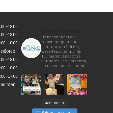
:00–18:00
boekhandelfunke
:00–18:00
Dé boekhandel op
Terschelling in het
:00–18:00
centrum van het dorp
gesloten
West-Terschelling. Op
100 meter vanaf onze
:00–18:00
vuurtoren ; de Brandaris,
de haven en het strand.
:00–18:00
:00–17:00
Gesloten
Meer laden
Volg op Instagram