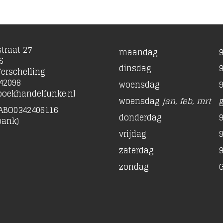
traat 27
maandag
9
S
dinsdag
9
erschelling
42098
woensdag
9
oekhandelfunke.nl
woensdag
jan, feb, mrt
ABO0342406116
donderdag
9
bank)
vrijdag
9
zaterdag
9
zondag