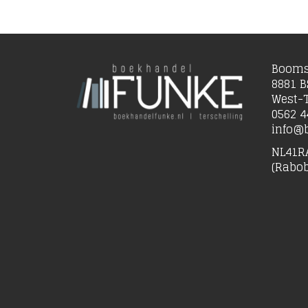
Booms
8881 B
West-T
0562 4
info@b
NL41R
(Rabo