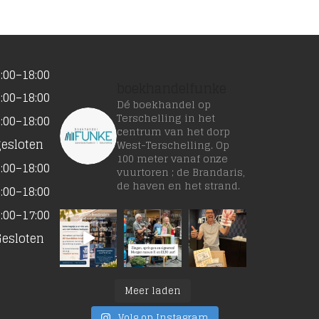
:00–18:00
boekhandelfunke
:00–18:00
Dé boekhandel op
Terschelling in het
:00–18:00
centrum van het dorp
gesloten
West-Terschelling. Op
100 meter vanaf onze
:00–18:00
vuurtoren ; de Brandaris,
de haven en het strand.
:00–18:00
:00–17:00
Gesloten
Meer laden
Volg op Instagram