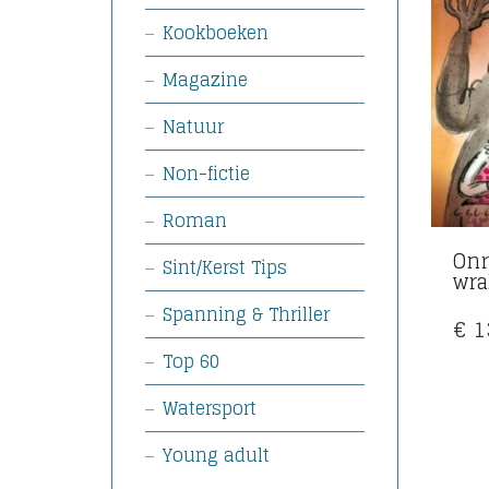
Kookboeken
Magazine
Natuur
Non-fictie
Roman
Onr
Sint/Kerst Tips
wr
Spanning & Thriller
€
1
Top 60
Watersport
Young adult