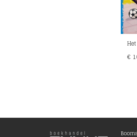
Het
€
1
Booms