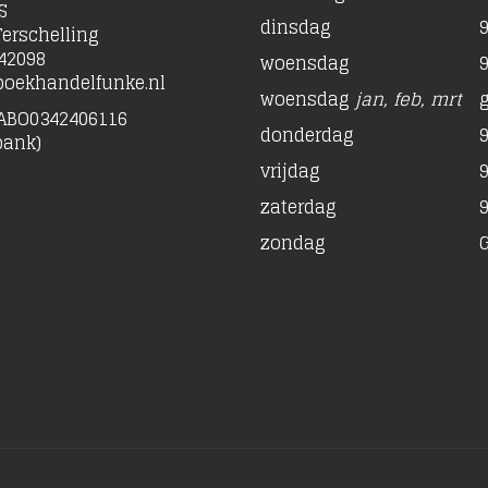
S
dinsdag
9
erschelling
42098
woensdag
9
oekhandelfunke.nl
woensdag
jan, feb, mrt
ABO0342406116
donderdag
9
bank)
vrijdag
9
zaterdag
9
zondag