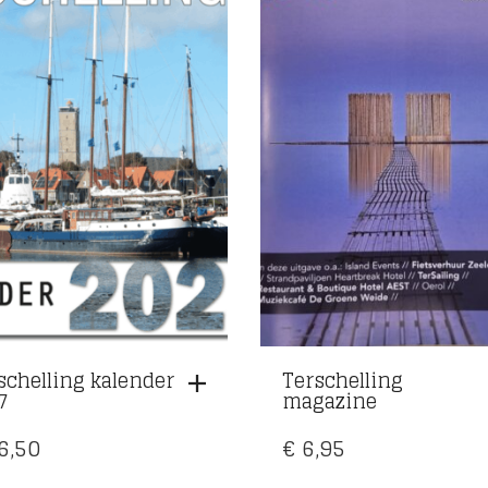
schelling kalender
Terschelling
7
magazine
6,50
€
6,95