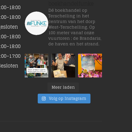
boekhandelfunke
:00–18:00
Dé boekhandel op
Terschelling in het
:00–18:00
centrum van het dorp
gesloten
West-Terschelling. Op
100 meter vanaf onze
:00–18:00
vuurtoren ; de Brandaris,
de haven en het strand.
:00–18:00
:00–17:00
Gesloten
Meer laden
Volg op Instagram