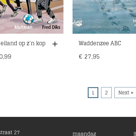
 eiland op z’n kop
Waddenzee ABC
0,99
€
27,95
1
2
Next »
traat 27
maandag
9