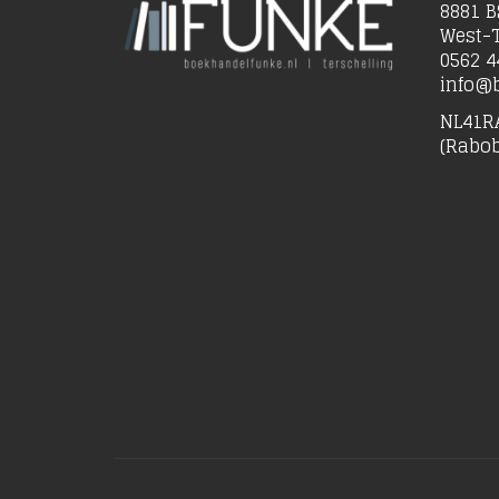
8881 B
West-T
0562 4
info@b
NL41R
(Rabo