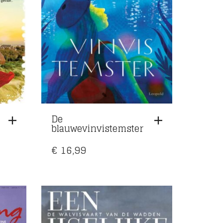
De
blauwevinvistemster
€
16,99