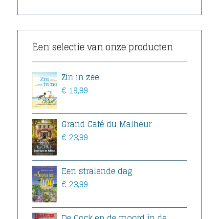
Een selectie van onze producten
Zin in zee
€
19,99
Grand Café du Malheur
€
23,99
Een stralende dag
€
23,99
De Cock en de moord in de