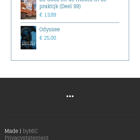
praktijk (Deel 99)
€
13,99
Odyssee
€
25,00
Made |
byMIC
Privacystatement