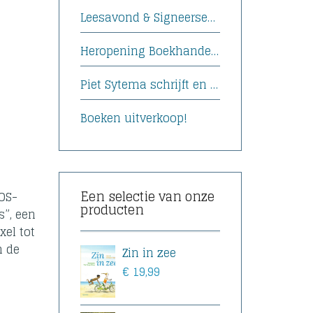
Leesavond & Signeersessie met Afke Boven
Heropening Boekhandel Funke
Piet Sytema schrijft en signeert zijn boek
n
Boeken uitverkoop!
Een selectie van onze
OS-
producten
s”, een
xel tot
n de
Zin in zee
€
19,99