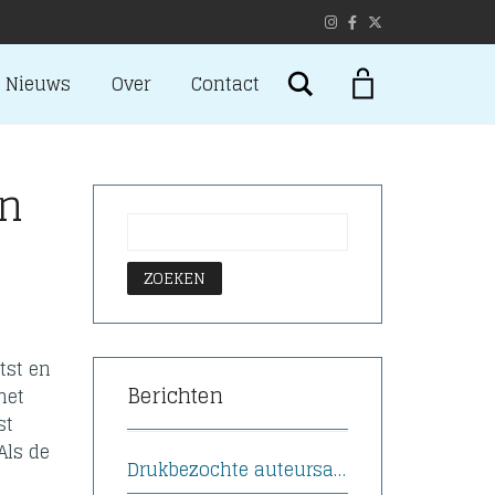
Search
Nieuws
Over
Contact
en
tst en
Berichten
met
st
Als de
Drukbezochte auteursavond met Afke Boven bij Boekhandel Funke