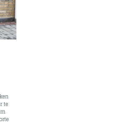
eken
r te
eum
orte