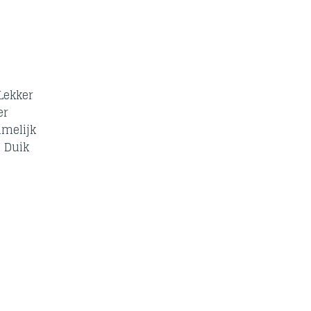
Lekker
er
amelijk
. Duik