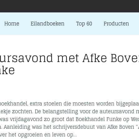
Home
Eilandboeken
Top 60
Producten
eursavond met Afke Bov
nke
e boekhandel, extra stoelen die moesten worden bijgeplaa
plekje zochten. De belangstelling voor de auteursavond 
 was vrijdagavond zo groot dat Boekhandel Funke op We
. Aanleiding was het schrijversdebuut van Afke Boven “
over het opgroeien en leven op…