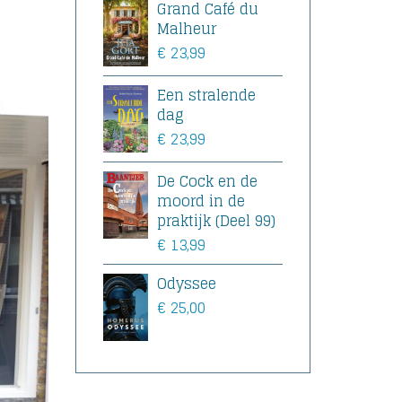
Grand Café du
Malheur
€
23,99
Een stralende
dag
€
23,99
De Cock en de
moord in de
praktijk (Deel 99)
€
13,99
Odyssee
€
25,00